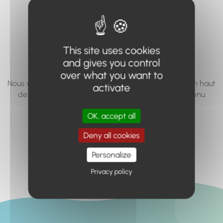
vous cherchez à
accéder n'existe
pas... ou plus.
This site uses cookies
and gives you control
over what you want to
Nous vous invitons à utiliser le moteur de recherche en haut
activate
de page, ou à utiliser le menu pour trouver le contenu
recherché.
OK, accept all
Retour à l'accueil
Deny all cookies
Personalize
Privacy policy