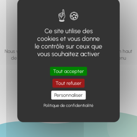
vous cherchez à
accéder n'existe
pas... ou plus.
Ce site utilise des
cookies et vous donne
le contrôle sur ceux que
Nous vous invitons à utiliser le moteur de recherche en haut
vous souhaitez activer
de page, ou à utiliser le menu pour trouver le contenu
recherché.
Tout accepter
Retour à l'accueil
Tout refuser
Personnaliser
Politique de confidentialité