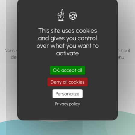
vous cherchez à
accéder n'existe
pas... ou plus.
This site uses cookies
and gives you control
over what you want to
Nous vous invitons à utiliser le moteur de recherche en haut
activate
de page, ou à utiliser le menu pour trouver le contenu
recherché.
OK, accept all
Retour à l'accueil
Deny all cookies
Personalize
Privacy policy