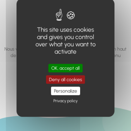
vous cherchez à
accéder n'existe
pas... ou plus.
This site uses cookies
and gives you control
over what you want to
Nous vous invitons à utiliser le moteur de recherche en haut
activate
de page, ou à utiliser le menu pour trouver le contenu
recherché.
OK, accept all
Retour à l'accueil
Deny all cookies
Personalize
Privacy policy