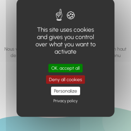
vous cherchez à
accéder n'existe
pas... ou plus.
This site uses cookies
and gives you control
over what you want to
Nous vous invitons à utiliser le moteur de recherche en haut
activate
de page, ou à utiliser le menu pour trouver le contenu
recherché.
OK, accept all
Retour à l'accueil
Deny all cookies
Personalize
Privacy policy