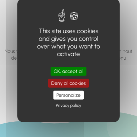
vous cherchez à
accéder n'existe
pas... ou plus.
This site uses cookies
and gives you control
over what you want to
Nous vous invitons à utiliser le moteur de recherche en haut
activate
de page, ou à utiliser le menu pour trouver le contenu
recherché.
OK, accept all
Retour à l'accueil
Deny all cookies
Personalize
Privacy policy