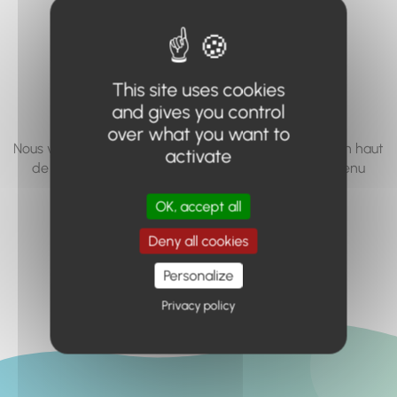
vous cherchez à
accéder n'existe
pas... ou plus.
This site uses cookies
and gives you control
over what you want to
Nous vous invitons à utiliser le moteur de recherche en haut
activate
de page, ou à utiliser le menu pour trouver le contenu
recherché.
OK, accept all
Retour à l'accueil
Deny all cookies
Personalize
Privacy policy