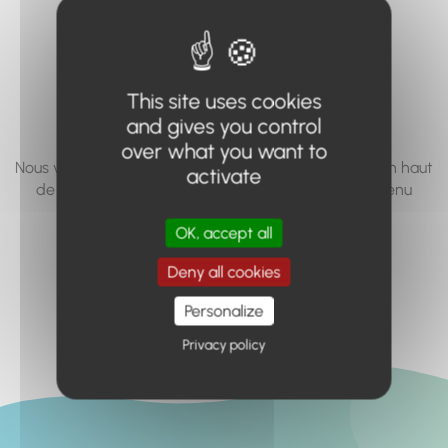
vous cherchez à
accéder n'existe
pas... ou plus.
This site uses cookies
and gives you control
over what you want to
Nous vous invitons à utiliser le moteur de recherche en haut
activate
de page, ou à utiliser le menu pour trouver le contenu
recherché.
OK, accept all
Retour à l'accueil
Deny all cookies
Personalize
Privacy policy