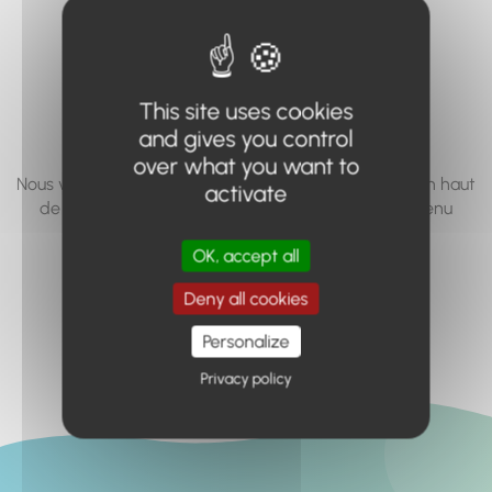
vous cherchez à
accéder n'existe
pas... ou plus.
This site uses cookies
and gives you control
over what you want to
Nous vous invitons à utiliser le moteur de recherche en haut
activate
de page, ou à utiliser le menu pour trouver le contenu
recherché.
OK, accept all
Retour à l'accueil
Deny all cookies
Personalize
Privacy policy