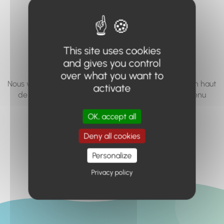
vous cherchez à
accéder n'existe
pas... ou plus.
This site uses cookies
and gives you control
over what you want to
Nous vous invitons à utiliser le moteur de recherche en haut
activate
de page, ou à utiliser le menu pour trouver le contenu
recherché.
OK, accept all
Retour à l'accueil
Deny all cookies
Personalize
Privacy policy