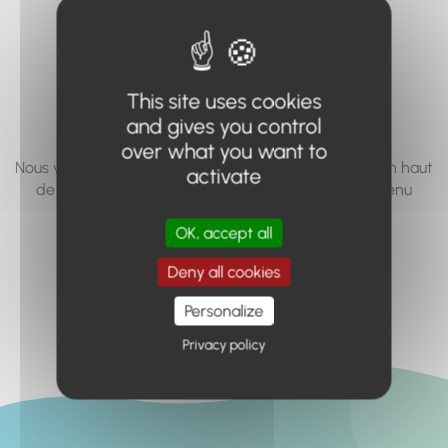
vous cherchez à
accéder n'existe
pas... ou plus.
This site uses cookies
and gives you control
over what you want to
Nous vous invitons à utiliser le moteur de recherche en haut
activate
de page, ou à utiliser le menu pour trouver le contenu
recherché.
OK, accept all
Retour à l'accueil
Deny all cookies
Personalize
Privacy policy