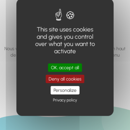
vous cherchez à
accéder n'existe
pas... ou plus.
This site uses cookies
and gives you control
over what you want to
Nous vous invitons à utiliser le moteur de recherche en haut
activate
de page, ou à utiliser le menu pour trouver le contenu
recherché.
OK, accept all
Retour à l'accueil
Deny all cookies
Personalize
Privacy policy