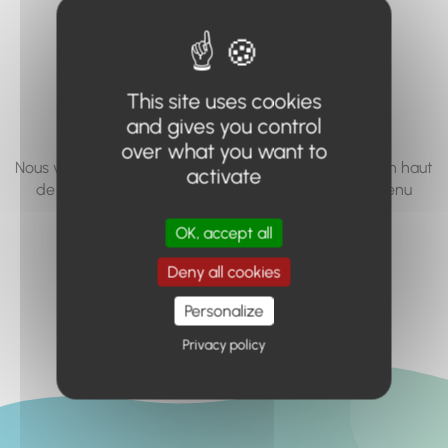
vous cherchez à
accéder n'existe
pas... ou plus.
This site uses cookies
and gives you control
over what you want to
Nous vous invitons à utiliser le moteur de recherche en haut
activate
de page, ou à utiliser le menu pour trouver le contenu
recherché.
OK, accept all
Retour à l'accueil
Deny all cookies
Personalize
Privacy policy