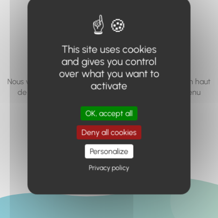
vous cherchez à
accéder n'existe
pas... ou plus.
This site uses cookies
and gives you control
over what you want to
Nous vous invitons à utiliser le moteur de recherche en haut
activate
de page, ou à utiliser le menu pour trouver le contenu
recherché.
OK, accept all
Retour à l'accueil
Deny all cookies
Personalize
Privacy policy