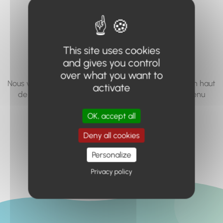
vous cherchez à
accéder n'existe
pas... ou plus.
This site uses cookies
and gives you control
over what you want to
Nous vous invitons à utiliser le moteur de recherche en haut
activate
de page, ou à utiliser le menu pour trouver le contenu
recherché.
OK, accept all
Retour à l'accueil
Deny all cookies
Personalize
Privacy policy