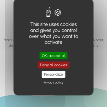
vous cherchez à
accéder n'existe
pas... ou plus.
This site uses cookies
and gives you control
over what you want to
Nous vous invitons à utiliser le moteur de recherche en haut
activate
de page, ou à utiliser le menu pour trouver le contenu
recherché.
OK, accept all
Retour à l'accueil
Deny all cookies
Personalize
Privacy policy