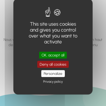
vous cherchez à
accéder n'existe
pas... ou plus.
This site uses cookies
and gives you control
over what you want to
Nous vous invitons à utiliser le moteur de recherche en haut
activate
de page, ou à utiliser le menu pour trouver le contenu
recherché.
OK, accept all
Retour à l'accueil
Deny all cookies
Personalize
Privacy policy