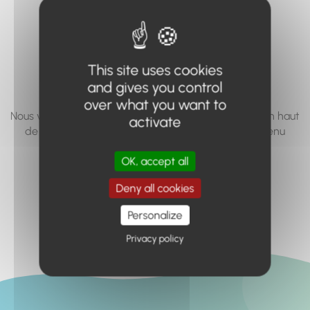
vous cherchez à
accéder n'existe
pas... ou plus.
This site uses cookies
and gives you control
over what you want to
Nous vous invitons à utiliser le moteur de recherche en haut
activate
de page, ou à utiliser le menu pour trouver le contenu
recherché.
OK, accept all
Retour à l'accueil
Deny all cookies
Personalize
Privacy policy