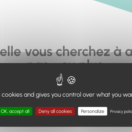
elle vous cherchez à a
pas... ou plus.
moteur de recherche en haut de page, ou à utiliser le menu 
s cookies and gives you control over what you wa
Retour à l'accueil
OK, accept all
Deny all cookies
Personalize
Privacy poli