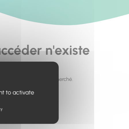
ccéder n'existe
pour trouver le contenu recherché.
nt to activate
cy