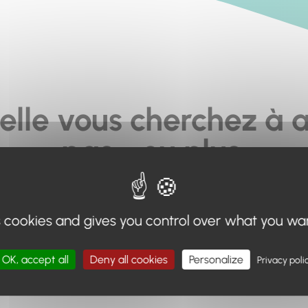
elle vous cherchez à a
pas... ou plus.
moteur de recherche en haut de page, ou à utiliser le menu 
s cookies and gives you control over what you wa
Retour à l'accueil
OK, accept all
Deny all cookies
Personalize
Privacy poli