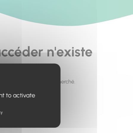
ccéder n'existe
pour trouver le contenu recherché.
nt to activate
cy