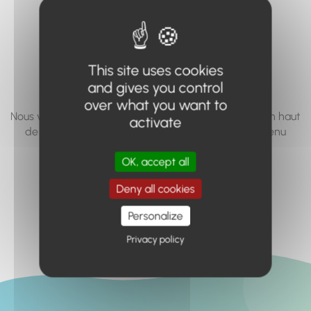
vous cherchez à
accéder n'existe
pas... ou plus.
This site uses cookies
and gives you control
over what you want to
Nous vous invitons à utiliser le moteur de recherche en haut
activate
de page, ou à utiliser le menu pour trouver le contenu
recherché.
OK, accept all
Retour à l'accueil
Deny all cookies
Personalize
Privacy policy