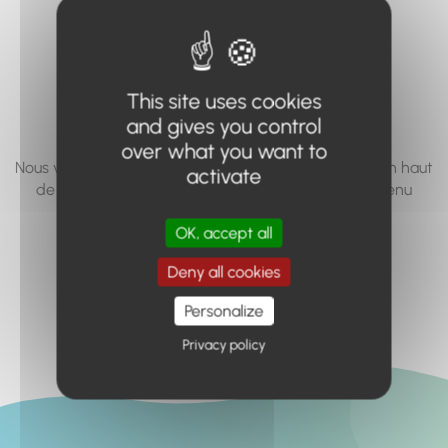
vous cherchez à
accéder n'existe
pas... ou plus.
This site uses cookies
and gives you control
over what you want to
Nous vous invitons à utiliser le moteur de recherche en haut
activate
de page, ou à utiliser le menu pour trouver le contenu
recherché.
OK, accept all
Retour à l'accueil
Deny all cookies
Personalize
Privacy policy