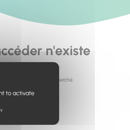
ccéder n'existe
pour trouver le contenu recherché.
nt to activate
cy