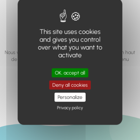
vous cherchez à
accéder n'existe
pas... ou plus.
This site uses cookies
and gives you control
over what you want to
Nous vous invitons à utiliser le moteur de recherche en haut
activate
de page, ou à utiliser le menu pour trouver le contenu
recherché.
OK, accept all
Retour à l'accueil
Deny all cookies
Personalize
Privacy policy