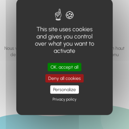
vous cherchez à
accéder n'existe
pas... ou plus.
This site uses cookies
and gives you control
over what you want to
Nous vous invitons à utiliser le moteur de recherche en haut
activate
de page, ou à utiliser le menu pour trouver le contenu
recherché.
OK, accept all
Retour à l'accueil
Deny all cookies
Personalize
Privacy policy