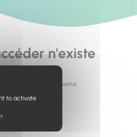
ccéder n'existe
pour trouver le contenu recherché.
nt to activate
cy