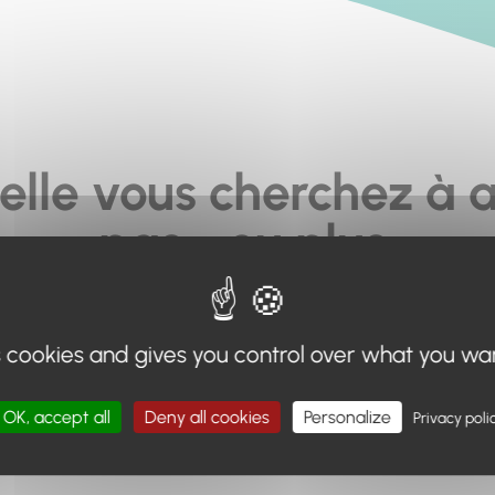
elle vous cherchez à a
pas... ou plus.
moteur de recherche en haut de page, ou à utiliser le menu 
s cookies and gives you control over what you wa
Retour à l'accueil
OK, accept all
Deny all cookies
Personalize
Privacy poli