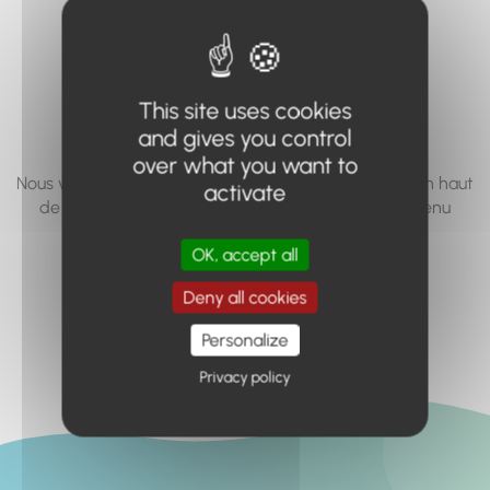
vous cherchez à
accéder n'existe
pas... ou plus.
This site uses cookies
and gives you control
over what you want to
Nous vous invitons à utiliser le moteur de recherche en haut
activate
de page, ou à utiliser le menu pour trouver le contenu
recherché.
OK, accept all
Retour à l'accueil
Deny all cookies
Personalize
Privacy policy