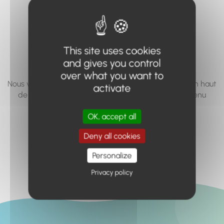
vous cherchez à
accéder n'existe
pas... ou plus.
This site uses cookies
and gives you control
over what you want to
Nous vous invitons à utiliser le moteur de recherche en haut
activate
de page, ou à utiliser le menu pour trouver le contenu
recherché.
OK, accept all
Retour à l'accueil
Deny all cookies
Personalize
Privacy policy