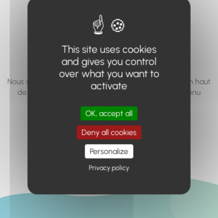
vous cherchez à
accéder n'existe
pas... ou plus.
This site uses cookies
and gives you control
over what you want to
Nous vous invitons à utiliser le moteur de recherche en haut
activate
de page, ou à utiliser le menu pour trouver le contenu
recherché.
OK, accept all
Retour à l'accueil
Deny all cookies
Personalize
Privacy policy