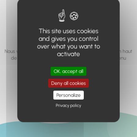
vous cherchez à
accéder n'existe
pas... ou plus.
This site uses cookies
and gives you control
over what you want to
Nous vous invitons à utiliser le moteur de recherche en haut
activate
de page, ou à utiliser le menu pour trouver le contenu
recherché.
OK, accept all
Retour à l'accueil
Deny all cookies
Personalize
Privacy policy