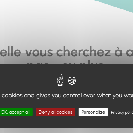
elle vous cherchez à a
pas... ou plus.
moteur de recherche en haut de page, ou à utiliser le menu 
s cookies and gives you control over what you wa
Retour à l'accueil
OK, accept all
Deny all cookies
Personalize
Privacy poli