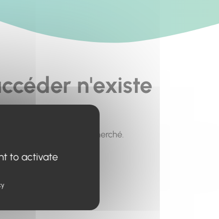
ccéder n'existe
pour trouver le contenu recherché.
nt to activate
cy