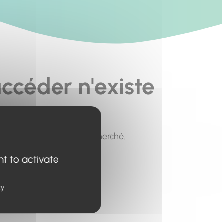
ccéder n'existe
pour trouver le contenu recherché.
nt to activate
cy