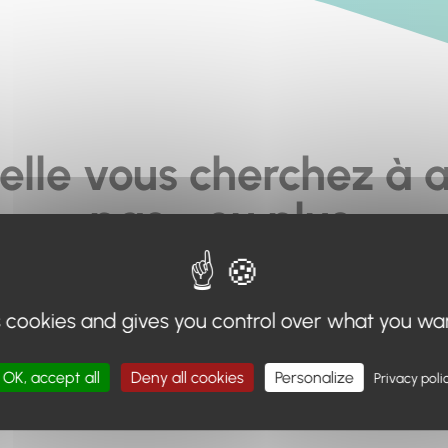
elle vous cherchez à a
pas... ou plus.
moteur de recherche en haut de page, ou à utiliser le menu 
s cookies and gives you control over what you wa
Retour à l'accueil
OK, accept all
Deny all cookies
Personalize
Privacy poli