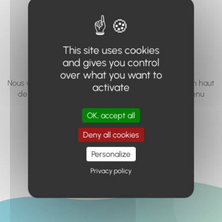
vous cherchez à
accéder n'existe
pas... ou plus.
This site uses cookies
and gives you control
over what you want to
Nous vous invitons à utiliser le moteur de recherche en haut
activate
de page, ou à utiliser le menu pour trouver le contenu
recherché.
OK, accept all
Retour à l'accueil
Deny all cookies
Personalize
Privacy policy