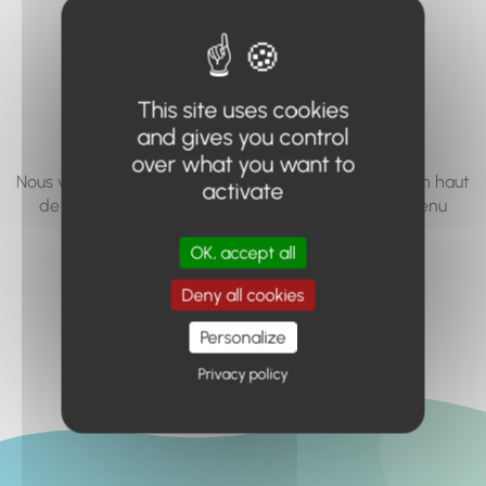
vous cherchez à
accéder n'existe
pas... ou plus.
This site uses cookies
and gives you control
over what you want to
Nous vous invitons à utiliser le moteur de recherche en haut
activate
de page, ou à utiliser le menu pour trouver le contenu
recherché.
OK, accept all
Retour à l'accueil
Deny all cookies
Personalize
Privacy policy