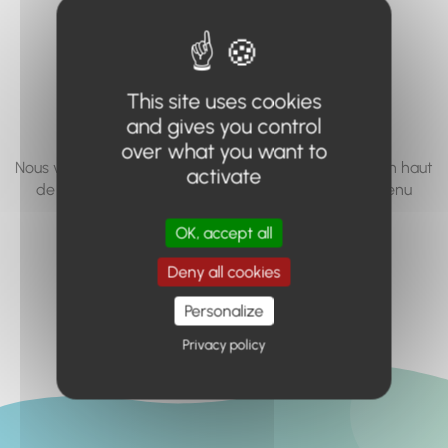
vous cherchez à
accéder n'existe
pas... ou plus.
This site uses cookies
and gives you control
over what you want to
Nous vous invitons à utiliser le moteur de recherche en haut
activate
de page, ou à utiliser le menu pour trouver le contenu
recherché.
OK, accept all
Retour à l'accueil
Deny all cookies
Personalize
Privacy policy