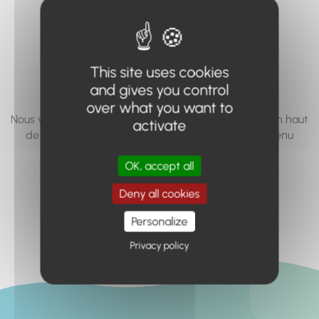
vous cherchez à
accéder n'existe
pas... ou plus.
This site uses cookies
and gives you control
over what you want to
Nous vous invitons à utiliser le moteur de recherche en haut
activate
de page, ou à utiliser le menu pour trouver le contenu
recherché.
OK, accept all
Retour à l'accueil
Deny all cookies
Personalize
Privacy policy