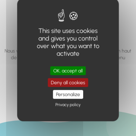
vous cherchez à
accéder n'existe
pas... ou plus.
This site uses cookies
and gives you control
over what you want to
Nous vous invitons à utiliser le moteur de recherche en haut
activate
de page, ou à utiliser le menu pour trouver le contenu
recherché.
OK, accept all
Retour à l'accueil
Deny all cookies
Personalize
Privacy policy