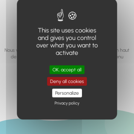
vous cherchez à
accéder n'existe
pas... ou plus.
This site uses cookies
and gives you control
over what you want to
Nous vous invitons à utiliser le moteur de recherche en haut
activate
de page, ou à utiliser le menu pour trouver le contenu
recherché.
OK, accept all
Retour à l'accueil
Deny all cookies
Personalize
Privacy policy