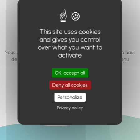
vous cherchez à
accéder n'existe
pas... ou plus.
This site uses cookies
and gives you control
over what you want to
Nous vous invitons à utiliser le moteur de recherche en haut
activate
de page, ou à utiliser le menu pour trouver le contenu
recherché.
OK, accept all
Retour à l'accueil
Deny all cookies
Personalize
Privacy policy