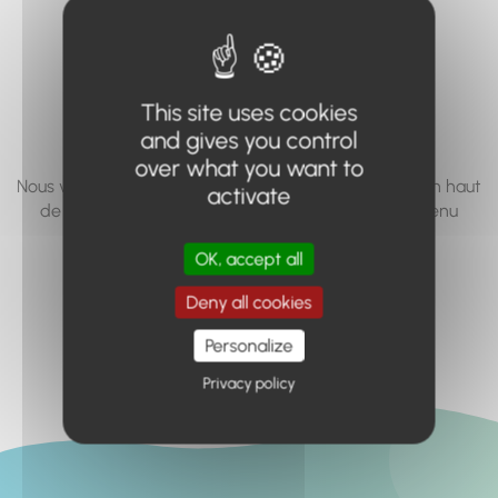
vous cherchez à
accéder n'existe
pas... ou plus.
This site uses cookies
and gives you control
over what you want to
Nous vous invitons à utiliser le moteur de recherche en haut
activate
de page, ou à utiliser le menu pour trouver le contenu
recherché.
OK, accept all
Retour à l'accueil
Deny all cookies
Personalize
Privacy policy