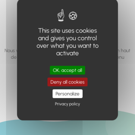
vous cherchez à
accéder n'existe
pas... ou plus.
This site uses cookies
and gives you control
over what you want to
Nous vous invitons à utiliser le moteur de recherche en haut
activate
de page, ou à utiliser le menu pour trouver le contenu
recherché.
OK, accept all
Retour à l'accueil
Deny all cookies
Personalize
Privacy policy