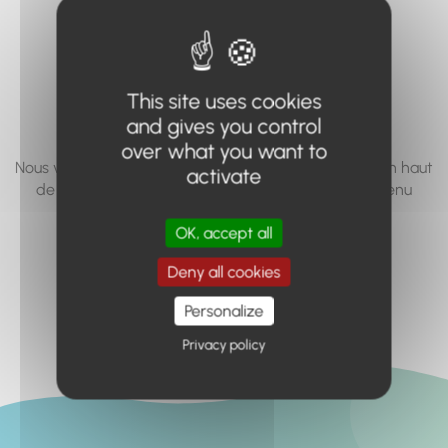
vous cherchez à
accéder n'existe
pas... ou plus.
This site uses cookies
and gives you control
over what you want to
Nous vous invitons à utiliser le moteur de recherche en haut
activate
de page, ou à utiliser le menu pour trouver le contenu
recherché.
OK, accept all
Retour à l'accueil
Deny all cookies
Personalize
Privacy policy