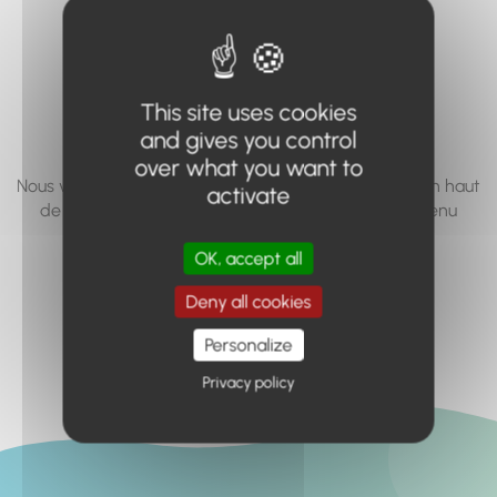
vous cherchez à
accéder n'existe
pas... ou plus.
This site uses cookies
and gives you control
over what you want to
Nous vous invitons à utiliser le moteur de recherche en haut
activate
de page, ou à utiliser le menu pour trouver le contenu
recherché.
OK, accept all
Retour à l'accueil
Deny all cookies
Personalize
Privacy policy