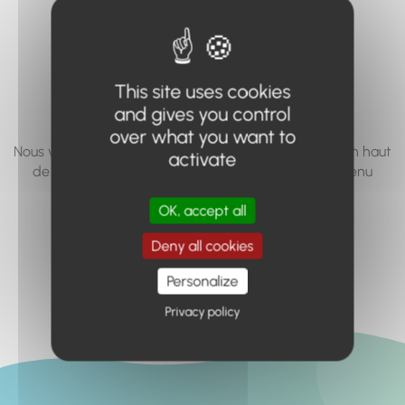
vous cherchez à
accéder n'existe
pas... ou plus.
This site uses cookies
and gives you control
over what you want to
Nous vous invitons à utiliser le moteur de recherche en haut
activate
de page, ou à utiliser le menu pour trouver le contenu
recherché.
OK, accept all
Retour à l'accueil
Deny all cookies
Personalize
Privacy policy