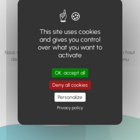
vous cherchez à
accéder n'existe
pas... ou plus.
This site uses cookies
and gives you control
over what you want to
Nous vous invitons à utiliser le moteur de recherche en haut
activate
de page, ou à utiliser le menu pour trouver le contenu
recherché.
OK, accept all
Retour à l'accueil
Deny all cookies
Personalize
Privacy policy