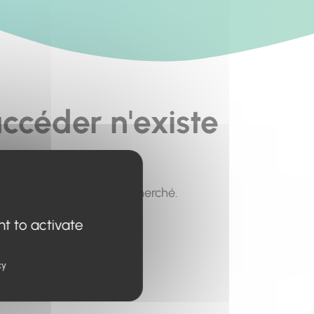
ccéder n'existe
pour trouver le contenu recherché.
nt to activate
cy