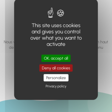
vous cherchez à
accéder n'existe
pas... ou plus.
This site uses cookies
and gives you control
over what you want to
Nous vous invitons à utiliser le moteur de recherche en haut
activate
de page, ou à utiliser le menu pour trouver le contenu
recherché.
OK, accept all
Retour à l'accueil
Deny all cookies
Personalize
Privacy policy