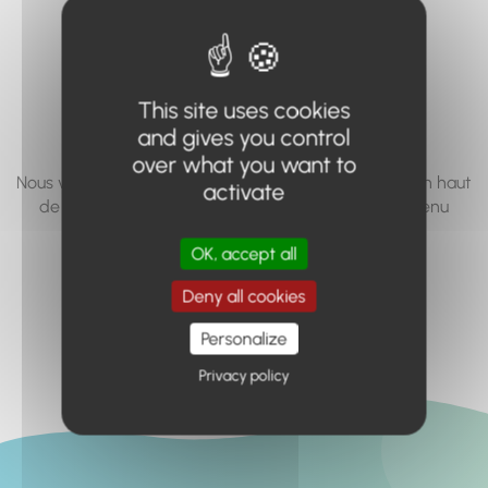
vous cherchez à
accéder n'existe
pas... ou plus.
This site uses cookies
and gives you control
over what you want to
Nous vous invitons à utiliser le moteur de recherche en haut
activate
de page, ou à utiliser le menu pour trouver le contenu
recherché.
OK, accept all
Retour à l'accueil
Deny all cookies
Personalize
Privacy policy