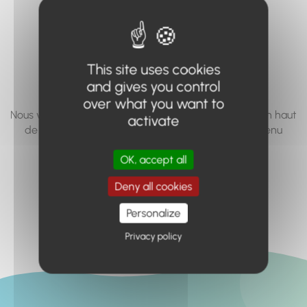
vous cherchez à
accéder n'existe
pas... ou plus.
This site uses cookies
and gives you control
over what you want to
Nous vous invitons à utiliser le moteur de recherche en haut
activate
de page, ou à utiliser le menu pour trouver le contenu
recherché.
OK, accept all
Retour à l'accueil
Deny all cookies
Personalize
Privacy policy