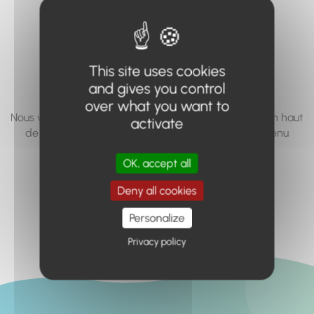
vous cherchez à
accéder n'existe
pas... ou plus.
This site uses cookies
and gives you control
over what you want to
Nous vous invitons à utiliser le moteur de recherche en haut
activate
de page, ou à utiliser le menu pour trouver le contenu
recherché.
OK, accept all
Retour à l'accueil
Deny all cookies
Personalize
Privacy policy